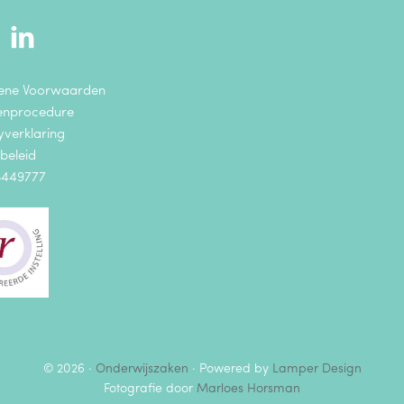
ene Voorwaarden
enprocedure
yverklaring
beleid
8449777
© 2026 ·
Onderwijszaken
· Powered by
Lamper Design
Fotografie door
Marloes Horsman