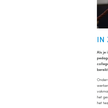
IN
Als je
pedago
colleg
bereikt
Onderw
werken
vakman
het ge
het te