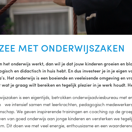
 ZEE MET ONDERWIJSZAKEN
 in het onderwijs werkt, dan wil je dat jouw kinderen groeien en bl
gisch en didactisch in huis hebt. En dus investeer je in je eige
a’s. Het onderwijs is een boeiende en veeleisende omgeving en vr
 wat je graag wilt bereiken en tegelijk plezier in je werk houdt. He
ijszaken is een eigentijds, betrokken onderwijsadviesbureau met er
 we intensief samen met leerkrachten, pedagogisch medewerkers 
schap. We geven inspirerende trainingen en coaching op de groep
ven van goed onderwijs aan jonge kinderen en versterken we tegel
am. Dit doen we met veel energie, enthousiasme en een waardere